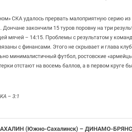
ном» СКА удалось прервать малоприятную серию из
Дончане закончили 15 туров поровну на три результ
цей мячей – 14:15. Проблемы с результатом у коман
вязаны с финансами. Этого не скрывает и глава клу
ольно минималистичный футбол, ростовские «армейц
терки отстают на восемь баллов, а в первом круге 
КА – 3:1
АХАЛИН (Южно-Сахалинск) – ДИНАМО-БРЯН