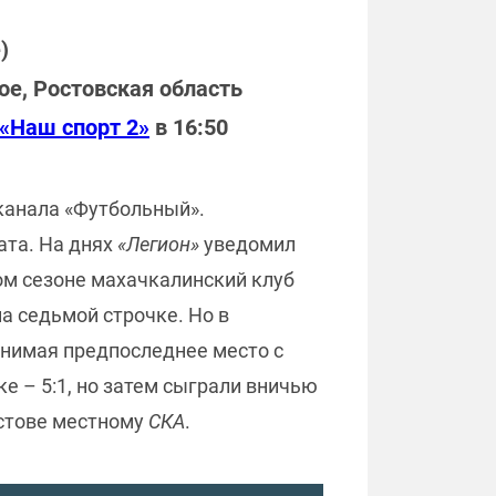
)
ое, Ростовская область
«Наш спорт 2»
в 16:50
 канала «Футбольный».
ата. На днях
«Легион»
уведомил
лом сезоне махачкалинский клуб
а седьмой строчке. Но в
анимая предпоследнее место с
е – 5:1, но затем сыграли вничью
остове местному
СКА
.