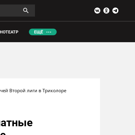
НОТЕАТР
ЕЩЁ
тчей Второй лиги в Триколоре
латные