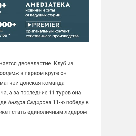
няется двоевластие. Клуб из
орцем»
: в первом круге он
5 матчей донская команда
а, а за последние 11 туров она
нде
Анзура Садирова
11-ю победу в
 может стать единоличным лидером