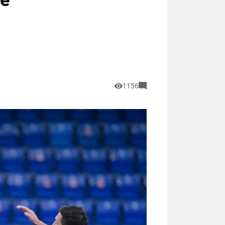
ре
1156