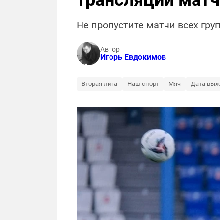
трансляции матч
Не пропустите матчи всех гру
Автор
Игорь Евдокимов
Вторая лига
Наш спорт
Мяч
Дата вых