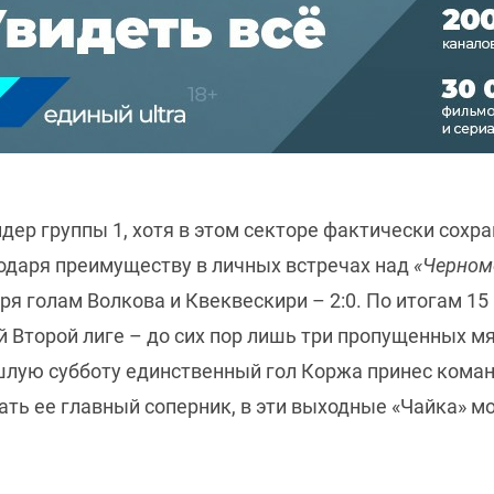
ер группы 1, хотя в этом секторе фактически сохра
одаря преимуществу в личных встречах над
«Черном
ря голам Волкова и Квеквескири – 2:0. По итогам 1
 Второй лиге – до сих пор лишь три пропущенных мяч
шлую субботу единственный гол Коржа принес кома
грать ее главный соперник, в эти выходные «Чайка»