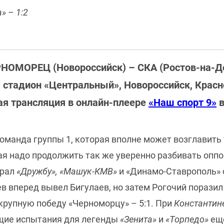
» – 1:2
НОМОРЕЦ (Новороссийск) – СКА (Ростов-на-Д
, стадион «Центральный», Новороссийск, Крас
я трансляция в онлайн-плеере
«Наш спорт 9»
в
оманда группы 1, которая вполне может возглавить 
ая надо продолжить так же уверенно разбивать оппо
грал
«Дружбу», «Машук-КМВ»
и «Динамо-Ставрополь» 
в вперед вывел Бигулаев, но затем Рогочий поразил 
рупную победу «Черноморцу» – 5:1. При
Константин
щие испытания для легенды
«Зенита»
и
«Торпедо»
ещ