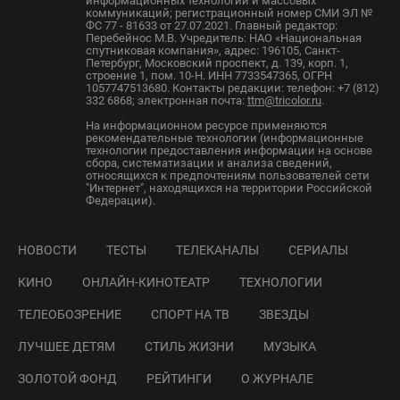
информационных технологий и массовых
коммуникаций; регистрационный номер СМИ ЭЛ №
ФС 77 - 81633 от 27.07.2021. Главный редактор:
Перебейнос М.В. Учредитель: НАО «Национальная
спутниковая компания», адрес: 196105, Санкт-
Петербург, Московский проспект, д. 139, корп. 1,
строение 1, пом. 10-Н. ИНН 7733547365, ОГРН
1057747513680. Контакты редакции: телефон: +7 (812)
332 6868; электронная почта:
ttm@tricolor.ru
.
На информационном ресурсе применяются
рекомендательные технологии (информационные
технологии предоставления информации на основе
сбора, систематизации и анализа сведений,
относящихся к предпочтениям пользователей сети
"Интернет", находящихся на территории Российской
Федерации).
НОВОСТИ
ТЕСТЫ
ТЕЛЕКАНАЛЫ
СЕРИАЛЫ
КИНО
ОНЛАЙН-КИНОТЕАТР
ТЕХНОЛОГИИ
ТЕЛЕОБОЗРЕНИЕ
СПОРТ НА ТВ
ЗВЕЗДЫ
ЛУЧШЕЕ ДЕТЯМ
СТИЛЬ ЖИЗНИ
МУЗЫКА
ЗОЛОТОЙ ФОНД
РЕЙТИНГИ
О ЖУРНАЛЕ