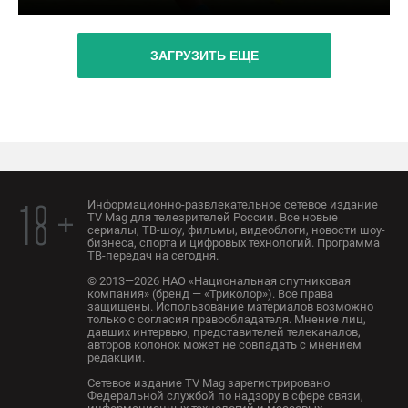
ЗАГРУЗИТЬ ЕЩЕ
Информационно-развлекательное сетевое издание
18 +
TV Mag для телезрителей России. Все новые
сериалы, ТВ-шоу, фильмы, видеоблоги, новости шоу-
бизнеса, спорта и цифровых технологий. Программа
ТВ-передач на сегодня.
© 2013—2026 НАО «Национальная спутниковая
компания» (бренд — «Триколор»). Все права
защищены. Использование материалов возможно
только с согласия правообладателя. Мнение лиц,
давших интервью, представителей телеканалов,
авторов колонок может не совпадать с мнением
редакции.
Сетевое издание TV Mag зарегистрировано
Федеральной службой по надзору в сфере связи,