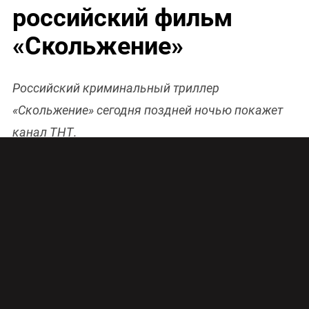
российский фильм
«Скольжение»
Российский криминальный триллер
«Скольжение» сегодня поздней ночью покажет
канал ТНТ.
Слоган фильма «Скольжение»: «Или ты, или
тебя»
В рамках традиционной кинорубрики канала
ТНТ «Открытый показ»
28 октября телезрители