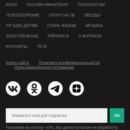
КИНО
ОНЛАЙН-КИНОТЕАТР
ТЕХНОЛОГИИ
ТЕЛЕОБОЗРЕНИЕ
СПОРТ НА ТВ
ЗВЕЗДЫ
ЛУЧШЕЕ ДЕТЯМ
СТИЛЬ ЖИЗНИ
МУЗЫКА
ЗОЛОТОЙ ФОНД
РЕЙТИНГИ
О ЖУРНАЛЕ
КОНТАКТЫ
ТЕГИ
Карта сайта
Политика конфиденциальности
Пользовательское соглашение
ОК
Нажимая на кнопку «ОК», Вы даете согласие на обработку