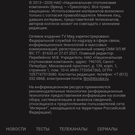
© 2013—2026 НАО «Национальная спутниковая
компания» (бренд — «Триколор»). Все права
защищены. Использование материалов возможно
только с согласия правообладателя. Мнение лиц,
давших интервью, представителей телеканалов,
авторов колонок может не совпадать с мнением
редакции.
Сетевое издание TV Mag зарегистрировано
Федеральной службой по надзору в сфере связи,
информационных технологий и массовых
коммуникаций; регистрационный номер СМИ ЭЛ №
ФС 77 - 81633 от 27.07.2021. Главный редактор:
Перебейнос М.В. Учредитель: НАО «Национальная
спутниковая компания», адрес: 196105, Санкт-
Петербург, Московский проспект, д. 139, корп. 1,
строение 1, пом. 10-Н. ИНН 7733547365, ОГРН
1057747513680. Контакты редакции: телефон: +7 (812)
332 6868; электронная почта:
ttm@tricolor.ru
.
На информационном ресурсе применяются
рекомендательные технологии (информационные
технологии предоставления информации на основе
сбора, систематизации и анализа сведений,
относящихся к предпочтениям пользователей сети
"Интернет", находящихся на территории Российской
Федерации).
НОВОСТИ
ТЕСТЫ
ТЕЛЕКАНАЛЫ
СЕРИАЛЫ