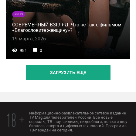
КИНО
СОВРЕМЕННЫЙ ВЗГЛЯД. Что не так с фильмом
«Благословите женщину»?
19 марта, 2026
981
0
ЗАГРУЗИТЬ ЕЩЕ
Информационно-развлекательное сетевое издание
18 +
TV Mag для телезрителей России. Все новые
сериалы, ТВ-шоу, фильмы, видеоблоги, новости шоу-
бизнеса, спорта и цифровых технологий. Программа
ТВ-передач на сегодня.