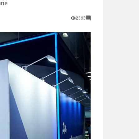
ine
2363