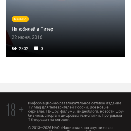
МУЗЫКА
На юбилей в Питер
22 июня, 2016
2302
0
Информационно-развлекательное сетевое издание
18 +
TV Mag для телезрителей России. Все новые
сериалы, ТВ-шоу, фильмы, видеоблоги, новости шоу-
бизнеса, спорта и цифровых технологий. Программа
ТВ-передач на сегодня.
© 2013—2026 НАО «Национальная спутниковая