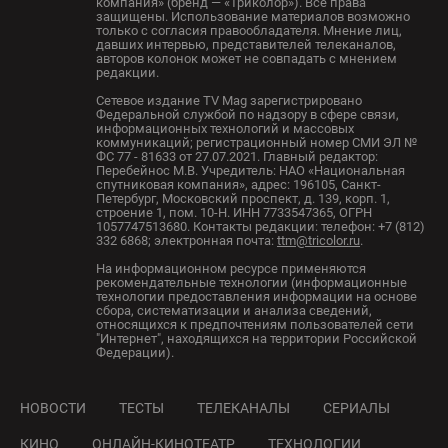
компания» (бренд — «Триколор»). Все права
защищены. Использование материалов возможно
только с согласия правообладателя. Мнение лиц,
давших интервью, представителей телеканалов,
авторов колонок может не совпадать с мнением
редакции.
Сетевое издание TV Mag зарегистрировано
Федеральной службой по надзору в сфере связи,
информационных технологий и массовых
коммуникаций; регистрационный номер СМИ ЭЛ №
ФС 77 - 81633 от 27.07.2021. Главный редактор:
Перебейнос М.В. Учредитель: НАО «Национальная
спутниковая компания», адрес: 196105, Санкт-
Петербург, Московский проспект, д. 139, корп. 1,
строение 1, пом. 10-Н. ИНН 7733547365, ОГРН
1057747513680. Контакты редакции: телефон: +7 (812)
332 6868; электронная почта:
ttm@tricolor.ru
.
На информационном ресурсе применяются
рекомендательные технологии (информационные
технологии предоставления информации на основе
сбора, систематизации и анализа сведений,
относящихся к предпочтениям пользователей сети
"Интернет", находящихся на территории Российской
Федерации).
НОВОСТИ
ТЕСТЫ
ТЕЛЕКАНАЛЫ
СЕРИАЛЫ
КИНО
ОНЛАЙН-КИНОТЕАТР
ТЕХНОЛОГИИ