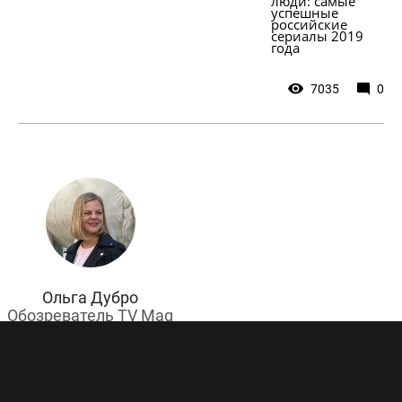
люди: самые 
успешные 
российские 
сериалы 2019 
года
7035
0
Ольга Дубро
Обозреватель TV Mag
2019 год доказал: российский сериальный
рынок сейчас на взлете. Весь год мы в TV Mag