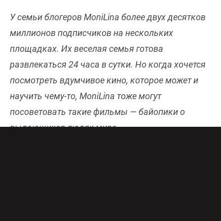
У семьи блогеров MoniLina более двух десятков
миллионов подписчиков на нескольких
площадках. Их веселая семья готова
развлекаться 24 часа в сутки. Но когда хочется
посмотреть вдумчивое кино, которое может и
научить чему-то, MoniLina тоже могут
посоветовать такие фильмы — байопики о
выдающихся людях мира.
«Не все герои носят плащи и имеют
сверхъестественную силу! Герои этой подборки
– люди, чьи поступки, решения и успехи