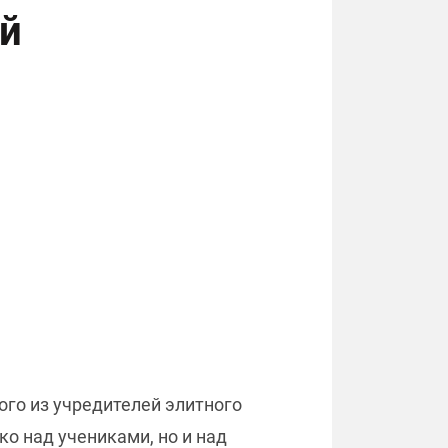
ой
го из учредителей элитного
ько над учениками, но и над