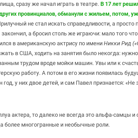
ища, сразу же начал играть в театре.
В 17 лет реши
х других провинциалов, обманули с жильем, потом, у
рилучный не стал искать справедливости, а просто
е закончил, а бросил столь же играючи: мало того чт
ился в американскую актрису по имени
Никки Рид («
зжать в США, ходить на занятия было некогда: нужн
анным трудом вроде мойки машин. Увы или к счасть
терскую работу. А потом в его жизни появилась буд
н год, у них двое детей, и сам Павел признается: «Не
луа актера, то далеко не всегда это альфа-самцы 
уда более многогранные и необычные роли.