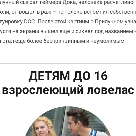
учный сыграл геймера Дока, человека расчетливого
роли, он вошел в раж – не только вспомнил собствен
татуировку DOC. После этой картины о Прилучном узн
спустя на экраны вышел еще и сиквел под названием
а стал еще более беспринципным и неумолимым.
ДЕТЯМ ДО 16
взрослеющий ловелас