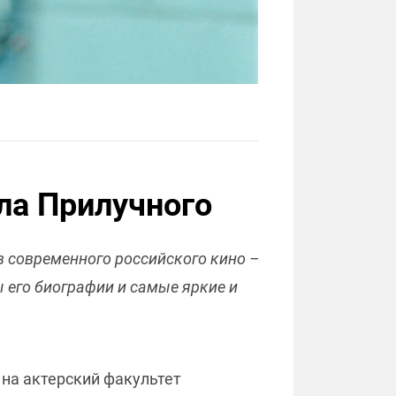
ла Прилучного
в современного российского кино –
ы его биографии и самые яркие и
 на актерский факультет