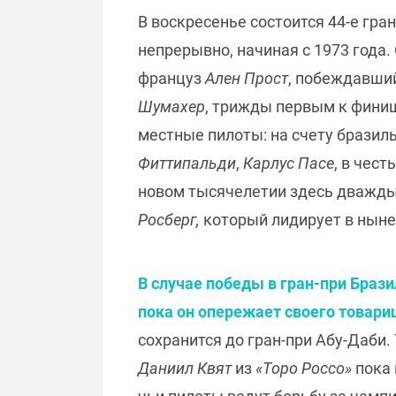
В воскресенье состоится 44-е гра
непрерывно, начиная с 1973 года
француз
Ален Прост
, побеждавший
Шумахер
, трижды первым к фини
местные пилоты: на счету бразил
Фиттипальди
,
Карлус Пасе
, в чес
новом тысячелетии здесь дважд
Росберг,
который лидирует в ныне
В случае победы в гран-при Браз
пока он опережает своего товари
сохранится до гран-при Абу-Даби.
Даниил Квят
из
«Торо Россо»
пока 