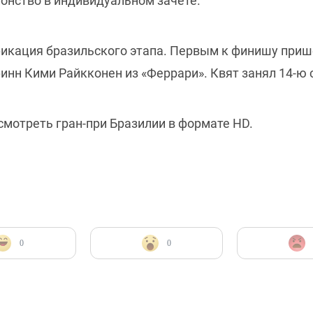
ионство в индивидуальном зачёте.
икация бразильского этапа. Первым к финишу пришё
инн Кими Райкконен из «Феррари». Квят занял 14-ю с
смотреть гран-при Бразилии в формате HD.
0
0