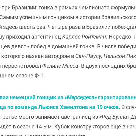
н-при Бразилии: гонка в рамках чемпионата Формулы-
. Самым успешным гонщиком в истории бразильского
 здесь шесть раз. Четыре раза в Бразилии побежд
шу приходил аргентинец
Карлос Ройтеман
. Нередко 
ьцев девять побед в домашней гонке. В числе побед
ть которого назван автодром в
Сан-Паулу, Нельсон Пи
ы первенствовал
Фелипе Масса
. В двух последних б
шнем сезоне Ф-1.
илии немецкий гонщик из
«Мерседеса»
гарантированн
ща по команде Льюиса Хэмилтона на 19 очков.
В слу
 Третье место занимает австралиец из
«Ред Булла» Д
идёт в сезоне 14-ым. Кубок конструкторов ещё в на