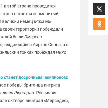
1 в этой стране проводится
 этапа остаётся знаменитый
ал великий немец
Михаэль
на своей территории побеждали
ителей были
Эмерсон
ке
, выдающийся Аиртон Сенна, а в
разильский гонках побеждал
Нико
о станет досрочным чемпионом:
чае победы британца интрига
аниэль Риккардо
. Россиянин
чале октября выиграл «Мерседес»,