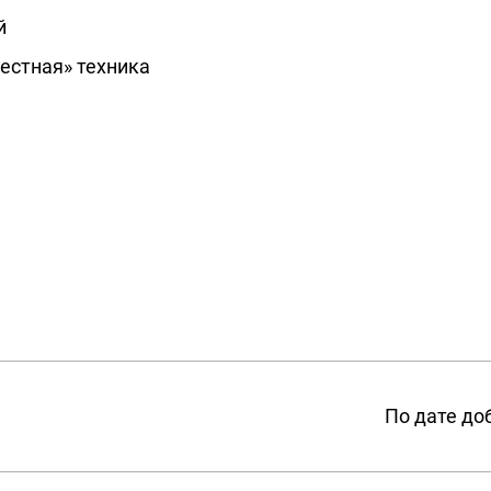
й
естная» техника
ы
По дате до