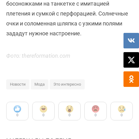
босоножками на танкетке с имитацией
плетения и сумкой с перфорацией. Солнечные
очки и соломенная шляпка с узкими полями
зададут нужное настроение.
Фото: thereformation.com
Новости
Мода
Это интересно
0
0
0
0
0