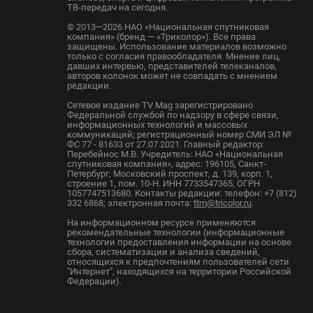
ТВ-передач на сегодня.
© 2013—2026 НАО «Национальная спутниковая
компания» (бренд — «Триколор»). Все права
защищены. Использование материалов возможно
только с согласия правообладателя. Мнение лиц,
давших интервью, представителей телеканалов,
авторов колонок может не совпадать с мнением
редакции.
Сетевое издание TV Mag зарегистрировано
Федеральной службой по надзору в сфере связи,
информационных технологий и массовых
коммуникаций; регистрационный номер СМИ ЭЛ №
ФС 77 - 81633 от 27.07.2021. Главный редактор:
Перебейнос М.В. Учредитель: НАО «Национальная
спутниковая компания», адрес: 196105, Санкт-
Петербург, Московский проспект, д. 139, корп. 1,
строение 1, пом. 10-Н. ИНН 7733547365, ОГРН
1057747513680. Контакты редакции: телефон: +7 (812)
332 6868; электронная почта:
ttm@tricolor.ru
.
На информационном ресурсе применяются
рекомендательные технологии (информационные
технологии предоставления информации на основе
сбора, систематизации и анализа сведений,
относящихся к предпочтениям пользователей сети
"Интернет", находящихся на территории Российской
Федерации).