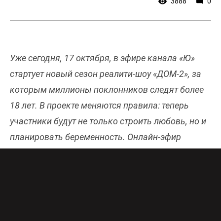
3888
0
Уже сегодня, 17 октября, в эфире канала «Ю»
стартует новый сезон реалити-шоу «ДОМ-2», за
которым миллионы поклонников следят более
18 лет. В проекте меняются правила: теперь
участники будут не только строить любовь, но и
планировать беременность. Онлайн-эфир
телеканала доступен в хорошем качестве
здесь
.
По новым правилам та участница, которая
первой создаст пару и окажется в «интересном
положении», получит 1 000 000 рублей. Каждая