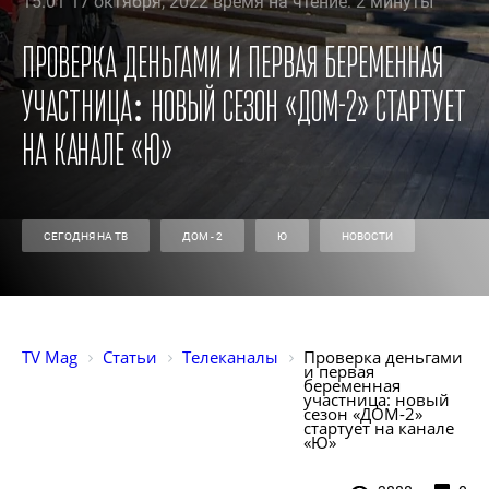
15:01 17 октября, 2022 время на чтение: 2 минуты
Проверка деньгами и первая беременная
участница: новый сезон «ДОМ-2» стартует
на канале «Ю»
СЕГОДНЯ НА ТВ
ДОМ - 2
Ю
НОВОСТИ
TV Mag
Статьи
Телеканалы
Проверка деньгами 
и первая 
беременная 
участница: новый 
сезон «ДОМ-2» 
стартует на канале 
«Ю»