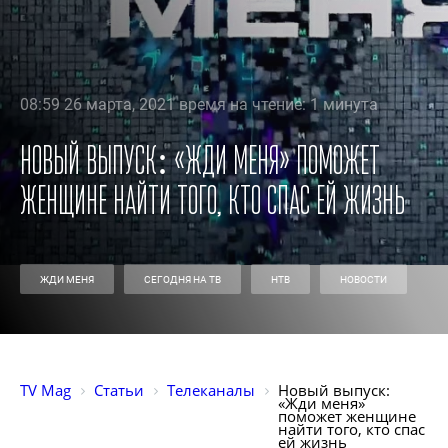
08:59 26 марта, 2021 время на чтение: 1 минута
Новый выпуск: «Жди меня» поможет
женщине найти того, кто спас ей жизнь
ЖДИ МЕНЯ
СЕГОДНЯ НА ТВ
НТВ
НОВОСТИ
TV Mag
Статьи
Телеканалы
Новый выпуск: 
«Жди меня» 
поможет женщине 
найти того, кто спас 
ей жизнь