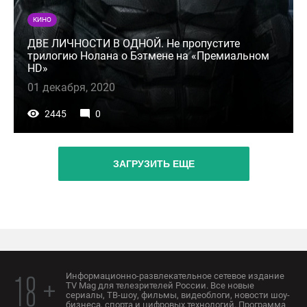
КИНО
ДВЕ ЛИЧНОСТИ В ОДНОЙ. Не пропустите
трилогию Нолана о Бэтмене на «Премиальном
HD»
01 декабря, 2020
2445
0
ЗАГРУЗИТЬ ЕЩЕ
Информационно-развлекательное сетевое издание
18 +
TV Mag для телезрителей России. Все новые
сериалы, ТВ-шоу, фильмы, видеоблоги, новости шоу-
бизнеса, спорта и цифровых технологий. Программа