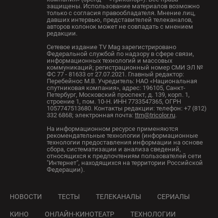
защищены. Использование материалов возможно
только с согласия правообладателя. Мнение лиц,
давших интервью, представителей телеканалов,
авторов колонок может не совпадать с мнением
редакции.
Сетевое издание TV Mag зарегистрировано
Федеральной службой по надзору в сфере связи,
информационных технологий и массовых
коммуникаций; регистрационный номер СМИ ЭЛ №
ФС 77 - 81633 от 27.07.2021. Главный редактор:
Перебейнос М.В. Учредитель: НАО «Национальная
спутниковая компания», адрес: 196105, Санкт-
Петербург, Московский проспект, д. 139, корп. 1,
строение 1, пом. 10-Н. ИНН 7733547365, ОГРН
1057747513680. Контакты редакции: телефон: +7 (812)
332 6868; электронная почта:
ttm@tricolor.ru
.
На информационном ресурсе применяются
рекомендательные технологии (информационные
технологии предоставления информации на основе
сбора, систематизации и анализа сведений,
относящихся к предпочтениям пользователей сети
"Интернет", находящихся на территории Российской
Федерации).
НОВОСТИ
ТЕСТЫ
ТЕЛЕКАНАЛЫ
СЕРИАЛЫ
КИНО
ОНЛАЙН-КИНОТЕАТР
ТЕХНОЛОГИИ