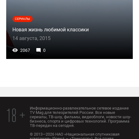
СЕРИАЛЫ
Новая жизнь любимой классики
14 августа, 2015
2067
0
Информационно-развлекательное сетевое издание
18 +
TV Mag для телезрителей России. Все новые
сериалы, ТВ-шоу, фильмы, видеоблоги, новости шоу-
бизнеса, спорта и цифровых технологий. Программа
ТВ-передач на сегодня.
© 2013—2026 НАО «Национальная спутниковая
компания» (бренд — «Триколор»). Все права