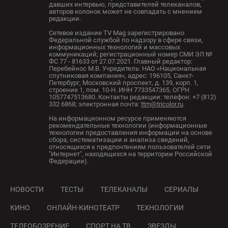
давших интервью, представителей телеканалов,
авторов колонок может не совпадать с мнением
редакции.
Сетевое издание TV Mag зарегистрировано
Федеральной службой по надзору в сфере связи,
информационных технологий и массовых
коммуникаций; регистрационный номер СМИ ЭЛ №
ФС 77 - 81633 от 27.07.2021. Главный редактор:
Перебейнос М.В. Учредитель: НАО «Национальная
спутниковая компания», адрес: 196105, Санкт-
Петербург, Московский проспект, д. 139, корп. 1,
строение 1, пом. 10-Н. ИНН 7733547365, ОГРН
1057747513680. Контакты редакции: телефон: +7 (812)
332 6868; электронная почта:
ttm@tricolor.ru
.
На информационном ресурсе применяются
рекомендательные технологии (информационные
технологии предоставления информации на основе
сбора, систематизации и анализа сведений,
относящихся к предпочтениям пользователей сети
"Интернет", находящихся на территории Российской
Федерации).
НОВОСТИ
ТЕСТЫ
ТЕЛЕКАНАЛЫ
СЕРИАЛЫ
КИНО
ОНЛАЙН-КИНОТЕАТР
ТЕХНОЛОГИИ
ТЕЛЕОБОЗРЕНИЕ
СПОРТ НА ТВ
ЗВЕЗДЫ