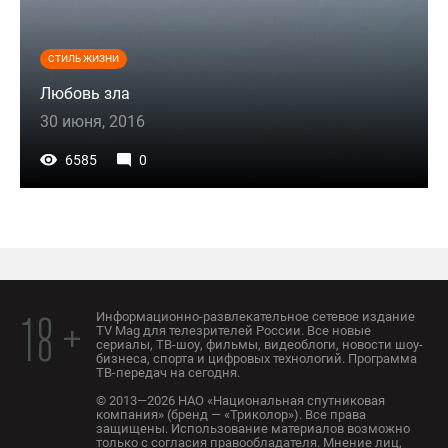
СТИЛЬ ЖИЗНИ
Любовь зла
30 июня, 2016
6585
0
Информационно-развлекательное сетевое издание
18 +
TV Mag для телезрителей России. Все новые
сериалы, ТВ-шоу, фильмы, видеоблоги, новости шоу-
бизнеса, спорта и цифровых технологий. Программа
ТВ-передач на сегодня.
© 2013—2026 НАО «Национальная спутниковая
компания» (бренд — «Триколор»). Все права
защищены. Использование материалов возможно
только с согласия правообладателя. Мнение лиц,