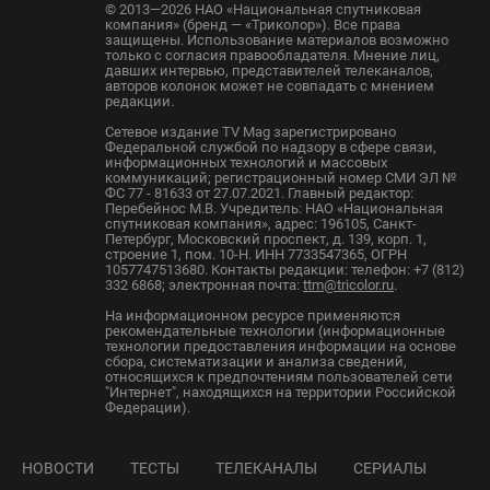
© 2013—2026 НАО «Национальная спутниковая
компания» (бренд — «Триколор»). Все права
защищены. Использование материалов возможно
только с согласия правообладателя. Мнение лиц,
давших интервью, представителей телеканалов,
авторов колонок может не совпадать с мнением
редакции.
Сетевое издание TV Mag зарегистрировано
Федеральной службой по надзору в сфере связи,
информационных технологий и массовых
коммуникаций; регистрационный номер СМИ ЭЛ №
ФС 77 - 81633 от 27.07.2021. Главный редактор:
Перебейнос М.В. Учредитель: НАО «Национальная
спутниковая компания», адрес: 196105, Санкт-
Петербург, Московский проспект, д. 139, корп. 1,
строение 1, пом. 10-Н. ИНН 7733547365, ОГРН
1057747513680. Контакты редакции: телефон: +7 (812)
332 6868; электронная почта:
ttm@tricolor.ru
.
На информационном ресурсе применяются
рекомендательные технологии (информационные
технологии предоставления информации на основе
сбора, систематизации и анализа сведений,
относящихся к предпочтениям пользователей сети
"Интернет", находящихся на территории Российской
Федерации).
НОВОСТИ
ТЕСТЫ
ТЕЛЕКАНАЛЫ
СЕРИАЛЫ