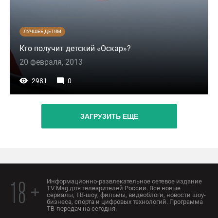
ЛУЧШЕЕ ДЕТЯМ
Кто получит детский «Оскар»?
20 февраля, 2013
2981
0
ЗАГРУЗИТЬ ЕЩЕ
Информационно-развлекательное сетевое издание
18 +
TV Mag для телезрителей России. Все новые
сериалы, ТВ-шоу, фильмы, видеоблоги, новости шоу-
бизнеса, спорта и цифровых технологий. Программа
ТВ-передач на сегодня.