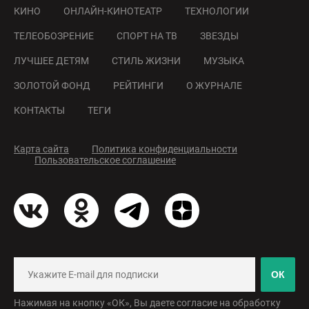
КИНО
ОНЛАЙН-КИНОТЕАТР
ТЕХНОЛОГИИ
ТЕЛЕОБОЗРЕНИЕ
СПОРТ НА ТВ
ЗВЕЗДЫ
ЛУЧШЕЕ ДЕТЯМ
СТИЛЬ ЖИЗНИ
МУЗЫКА
ЗОЛОТОЙ ФОНД
РЕЙТИНГИ
О ЖУРНАЛЕ
КОНТАКТЫ
ТЕГИ
Карта сайта
Политика конфиденциальности
Пользовательское соглашение
ОК
Нажимая на кнопку «ОК», Вы даете согласие на обработку