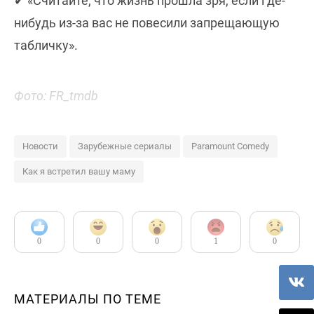
✔ «Считайте, что жизнь прошла зря, если где-
нибудь из-за вас не повесили запрещающую
табличку».
Фото: FR_tmdb
Новости
Зарубежные сериалы
Paramount Comedy
Как я встретил вашу маму
0
0
0
1
0
МАТЕРИАЛЫ ПО ТЕМЕ