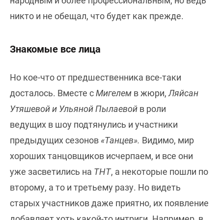
народным и более профессиональным, но ведь
никто и не обещал, что будет как прежде.
Знакомые все лица
Но кое-что от предшественника все-таки
досталось. Вместе с
Мигелем
в жюри,
Ляйсан
Утяшевой и Ульяной Пылаевой
в роли
ведущих в шоу подтянулись и участники
предыдущих сезонов
«Танцев».
Видимо, мир
хороших танцовщиков исчерпаем, и все они
уже засветились на
ТНТ
, а некоторые пошли по
второму, а то и третьему разу. Но видеть
старых участников даже приятно, их появление
добавляет хоть какой-то интриги. Например, в