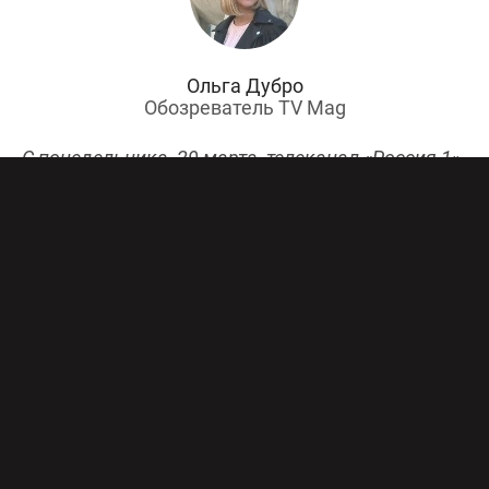
Ольга Дубро
Обозреватель TV Mag
С понедельника, 29 марта, телеканал «Россия 1»
показывает
«Теорию вероятности»
– сериал о
молодом и гениальном математике, который
выбрал неправильное применение своим
талантам. Обозреватель TV Mag делится
мнением, что проект не зря так долго ждал
своего звездного часа.
Молодой гений от математики Никита Пирогов
пытается помочь своему брату уйти от