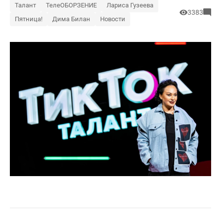
Талант
ТелеОБОРЗЕНИЕ
Лариса Гузеева
3383
Пятница!
Дима Билан
Новости