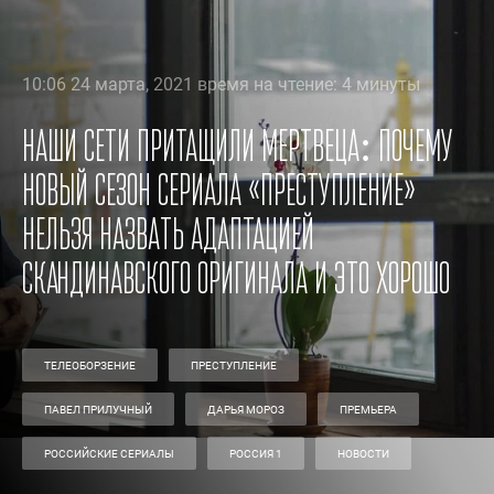
10:06 24 марта, 2021 время на чтение: 4 минуты
Наши сети притащили мертвеца: почему
новый сезон сериала «Преступление»
нельзя назвать адаптацией
скандинавского оригинала и это хорошо
ТЕЛЕОБОРЗЕНИЕ
ПРЕСТУПЛЕНИЕ
ПАВЕЛ ПРИЛУЧНЫЙ
ДАРЬЯ МОРОЗ
ПРЕМЬЕРА
РОССИЙСКИЕ СЕРИАЛЫ
РОССИЯ 1
НОВОСТИ