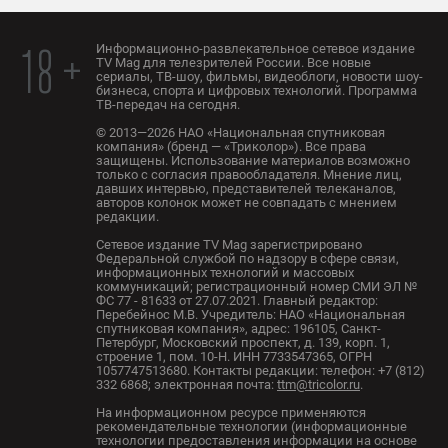
Информационно-развлекательное сетевое издание
18 +
TV Mag для телезрителей России. Все новые
сериалы, ТВ-шоу, фильмы, видеоблоги, новости шоу-
бизнеса, спорта и цифровых технологий. Программа
ТВ-передач на сегодня.
© 2013—2026 НАО «Национальная спутниковая
компания» (бренд — «Триколор»). Все права
защищены. Использование материалов возможно
только с согласия правообладателя. Мнение лиц,
давших интервью, представителей телеканалов,
авторов колонок может не совпадать с мнением
редакции.
Сетевое издание TV Mag зарегистрировано
Федеральной службой по надзору в сфере связи,
информационных технологий и массовых
коммуникаций; регистрационный номер СМИ ЭЛ №
ФС 77 - 81633 от 27.07.2021. Главный редактор:
Перебейнос М.В. Учредитель: НАО «Национальная
спутниковая компания», адрес: 196105, Санкт-
Петербург, Московский проспект, д. 139, корп. 1,
строение 1, пом. 10-Н. ИНН 7733547365, ОГРН
1057747513680. Контакты редакции: телефон: +7 (812)
332 6868; электронная почта:
ttm@tricolor.ru
.
На информационном ресурсе применяются
рекомендательные технологии (информационные
технологии предоставления информации на основе