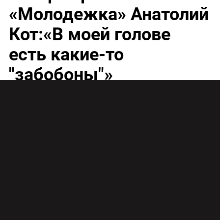
«Молодежка» Анатолий
Кот:«В моей голове
есть какие-то
"забобоны"»
СТС уже через несколько дней сделает подарок
фанатам хоккейной команды «Медведи» из
сериала «Молодежка»: 17 октября стартует показ
нового сезона проекта, одну из ролей в котором
сыграл Анатолий Кот, бесподобно
перевоплотившийся в тренера Анатолия
Леонидовича Жилина.