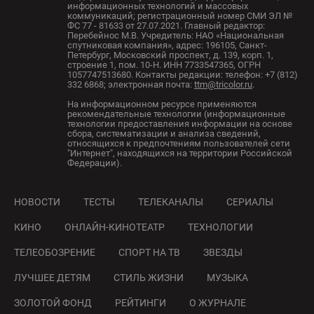
информационных технологий и массовых
коммуникаций; регистрационный номер СМИ ЭЛ №
ФС 77 - 81633 от 27.07.2021. Главный редактор:
Перебейнос М.В. Учредитель: НАО «Национальная
спутниковая компания», адрес: 196105, Санкт-
Петербург, Московский проспект, д. 139, корп. 1,
строение 1, пом. 10-Н. ИНН 7733547365, ОГРН
1057747513680. Контакты редакции: телефон: +7 (812)
332 6868; электронная почта:
ttm@tricolor.ru
.
На информационном ресурсе применяются
рекомендательные технологии (информационные
технологии предоставления информации на основе
сбора, систематизации и анализа сведений,
относящихся к предпочтениям пользователей сети
"Интернет", находящихся на территории Российской
Федерации).
НОВОСТИ
ТЕСТЫ
ТЕЛЕКАНАЛЫ
СЕРИАЛЫ
КИНО
ОНЛАЙН-КИНОТЕАТР
ТЕХНОЛОГИИ
ТЕЛЕОБОЗРЕНИЕ
СПОРТ НА ТВ
ЗВЕЗДЫ
ЛУЧШЕЕ ДЕТЯМ
СТИЛЬ ЖИЗНИ
МУЗЫКА
ЗОЛОТОЙ ФОНД
РЕЙТИНГИ
О ЖУРНАЛЕ