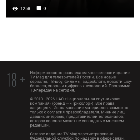
1258
0
Информационно-развлекательное сетевое издание
18 +
TV Mag для телезрителей России. Все новые
сериалы, ТВ-шоу, фильмы, видеоблоги, новости шоу-
бизнеса, спорта и цифровых технологий. Программа
ТВ-передач на сегодня.
© 2013—2026 НАО «Национальная спутниковая
компания» (бренд — «Триколор»). Все права
защищены. Использование материалов возможно
только с согласия правообладателя. Мнение лиц,
давших интервью, представителей телеканалов,
авторов колонок может не совпадать с мнением
редакции.
Сетевое издание TV Mag зарегистрировано
Федеральной службой по надзору в сфере связи,