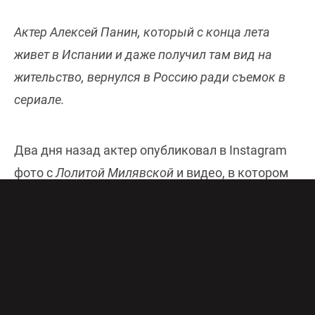
Актер Алексей Панин, который с конца лета
живет в Испании и даже получил там вид на
жительство, вернулся в Россию ради съемок в
сериале.
Два дня назад актер опубликовал в Instagram
фото с
Лолитой Милявской
и видео, в котором
рассказал, что прилетел в Россию ради двух
съемок: одна в проекте с Лолитой, вторая – в
кино. «Прилетел на съемочки к любимой
Лолите, и в кинце одном посниматься»*, –
поделился Панин, не вдаваясь в подробности.