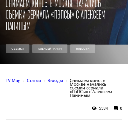
Снимаем кино: в Москве начались
съемки сериала «ПэПСы» с Алексеем
Паниным
СЪЕМКИ
АЛЕКСЕЙ ПАНИН
НОВОСТИ
TV Mag
Статьи
Звезды
Снимаем кино: в 
Москве начались 
съемки сериала 
«ПэПСы» с Алексеем 
Паниным
5534
0