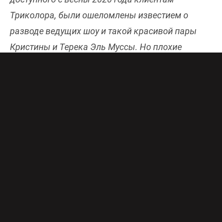
Триколора, были ошеломлены известием о
разводе ведущих шоу и такой красивой пары
Кристины и Терека Эль Муссы. Но плохие
новости не перестают поступать: теперь
Кристина и ее новый муж Энтони решили
расстаться после двух лет, проведенных вместе.
Кристина Анстед
(ранее
Эль Мусса
) –
американский инвестор в недвижимость и
телеведущая. Она приобрела большую
популярность благодаря шоу
HGTV
«
Flip or Flop
»
(«
Игра вслепую
»), в котором вместе со своим
мужем
Тереком Эль Муссой
выкупала старые