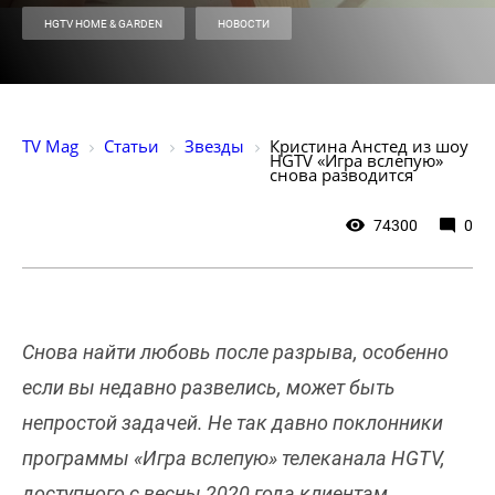
HGTV HOME & GARDEN
НОВОСТИ
TV Mag
Статьи
Звезды
Кристина Анстед из шоу 
HGTV «Игра вслепую» 
снова разводится
74300
0
Снова найти любовь после разрыва, особенно
если вы недавно развелись, может быть
непростой задачей. Не так давно поклонники
программы «Игра вслепую» телеканала HGTV,
доступного с весны 2020 года клиентам