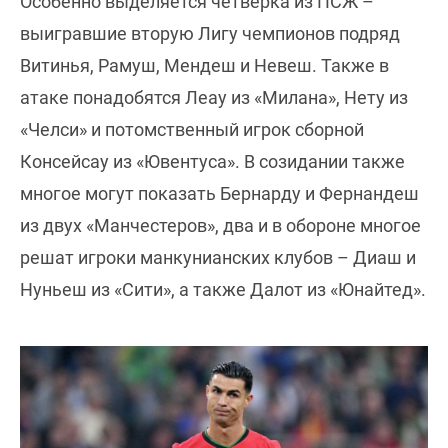
Особенно выделяется четвёрка из ПСЖ –
выигравшие вторую Лигу чемпионов подряд
Витинья, Рамуш, Мендеш и Невеш. Также в
атаке понадобятся Леау из «Милана», Нету из
«Челси» и потомственный игрок сборной
Консейсау из «Ювентуса». В созидании также
многое могут показать Бернарду и Фернандеш
из двух «Манчестеров», два и в обороне многое
решат игроки манкунианских клубов – Диаш и
Нуньеш из «Сити», а также Далот из «Юнайтед».