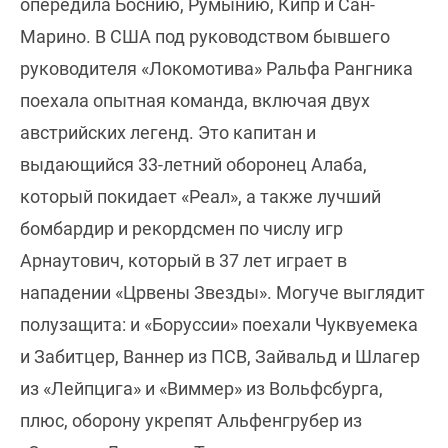
опередила Боснию, Румынию, Кипр и Сан-
Марино. В США под руководством бывшего
руководителя «Локомотива» Ральфа Рангника
поехала опытная команда, включая двух
австрийских легенд. Это капитан и
выдающийся 33-летний оборонец Алаба,
который покидает «Реал», а также лучший
бомбардир и рекордсмен по числу игр
Арнаутович, который в 37 лет играет в
нападении «Црвены Звезды». Могуче выглядит
полузащита: и «Боруссии» поехали Чуквуемека
и Забитцер, Ваннер из ПСВ, Зайвальд и Шлагер
из «Лейпцига» и «Виммер» из Вольфсбурга,
плюс, оборону укрепят Альфенгрубер из