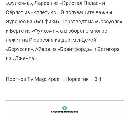
«Фулхэма», Ларсен из «Кристал Пэлас» и
Сёрлот из «Атлетико». В полузащите важны
Эурснес из «Бенфики», Торстведт из «Сассуоло»
и Берге из «Фулхэма», а в обороне многое
лежит на Рюэрсоне из дортмундской
«Боруссии», Айере из «Брентфорда» и Эстигора
из «Дженоа».
Прогноз TV Mag: Ирак – Норвегия – 0:4