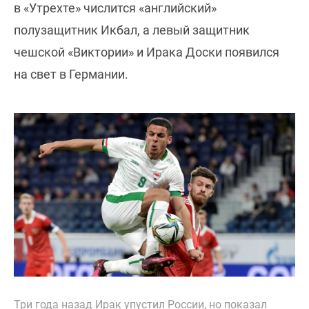
в «Утрехте» числится «английский»
полузащитник Икбал, а левый защитник
чешской «Виктории» и Ирака Доски появился
на свет в Германии.
Три года назад Ирак упустил России, но показал