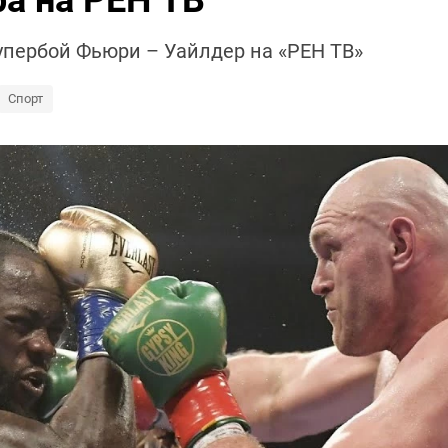
а на РЕН ТВ
упербой Фьюри – Уайлдер на «РЕН ТВ»
Спорт