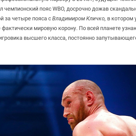
зял чемпионский пояс WBO, досрочно дожав скандаль
й за четыре пояса с
Владимиром Кличко,
в котором 
е фактически мировую корону. По всей планете узна
а игровика высшего класса, постоянно запутывающег