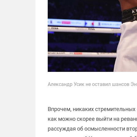
Александр Усик не оставил шансов Эн
Впрочем, никаких стремительных 
как можно скорее выйти на реван
рассуждая об осмысленности втор