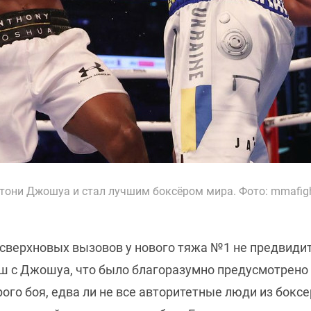
тони Джошуа и стал лучшим боксёром мира. Фото: mmafig
сверхновых вызовов у нового тяжа №1 не предвидит
ш с Джошуа, что было благоразумно предусмотрено к
ого боя, едва ли не все авторитетные люди из бок