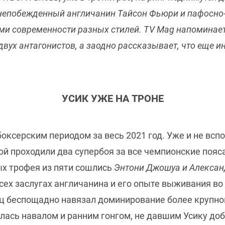
 непобежденный англичанин Тайсон Фьюри и пафосно
 современности разных стилей. TV Mag напоминает о
вух антагонистов, а заодно рассказывает, что еще инт
УСИК УЖЕ НА ТРОНЕ
ксерским периодом за весь 2021 год. Уже и не вспо
й проходили два супербоя за все чемпионские пояса
ых трофея из пяти сошлись
Энтони Джошуа и Алексан
 всех заслугах англичанина и его опыте выживания в
ц беспощадно навязал доминирование более крупном
илась навалом и ранним гонгом, не давшим Усику до