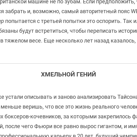
ританской машине не по зубам. Если предположить, 
ся забрать и, возможно, самый авторитетный пояс W
ер
попытается с третьей попытки это оспорить. Так и
бязаны будут встретиться, чтобы переписать истори
 тяжелом весе. Еще несколько лет назад казалось, 
ХМЕЛЬНОЙ ГЕНИЙ
уже устали описывать и заново анализировать Тайсо
 меньше веришь, что все это жизнь реального челов
их боксеров-кочевников, за которыми закрепилось 
после чего Фьюри все равно вырос гигантом, и имя 
 профессиональную карьеру в 20 лет, будущий чемпио