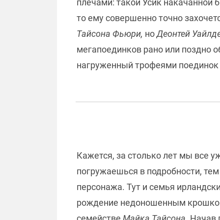
плечами: такой Усик накачанной б
то ему совершенно точно захочет
Тайсона Фьюри,
но
Деонтей Уайлд
мегапоединков рано или поздно о
нагруженный трофеями поединок в
Кажется, за столько лет мы все 
погружаешься в подробности, тем
персонажа. Тут и семья ирландск
рождение недоношенным крошкой, 
семействе
Майка Тайсона
. Начав