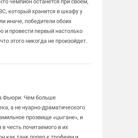
что чемпион останется при своем,
BC, который хранится в шкафу у
ли иначе, победители обоих
ю и провести первый настолько
что этого никогда не произойдет.
на Фьюри. Чем больше
ека, а не нуарно-драматического
фамильное прозвище «цыгане», и
в честь почитаемого в их
н как танк попер к трофеям и