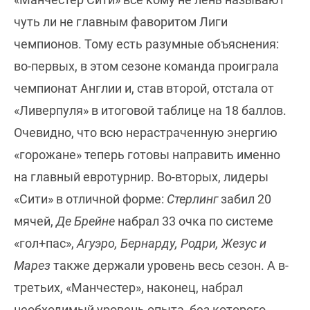
чуть ли не главным фаворитом Лиги
чемпионов. Тому есть разумные объяснения:
во-первых, в этом сезоне команда проиграла
чемпионат Англии и, став второй, отстала от
«Ливерпуля» в итоговой таблице на 18 баллов.
Очевидно, что всю нерастраченную энергию
«горожане» теперь готовы направить именно
на главный евротурнир. Во-вторых, лидеры
«Сити» в отличной форме:
Стерлинг
забил 20
мячей,
Де Брейне
набрал 33 очка по системе
«гол+пас»,
Агуэро, Бернарду, Родри, Жезус и
Марез
также держали уровень весь сезон. А в-
третьих, «Манчестер», наконец, набрал
необходимый уровень опыта, без которого