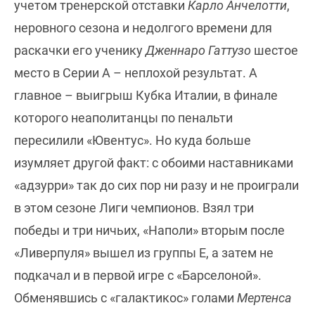
учетом тренерской отставки
Карло Анчелотти
,
неровного сезона и недолгого времени для
раскачки его ученику
Дженнаро Гаттузо
шестое
место в Серии А – неплохой результат. А
главное – выигрыш Кубка Италии, в финале
которого неаполитанцы по пенальти
пересилили «Ювентус». Но куда больше
изумляет другой факт: с обоими наставниками
«адзурри» так до сих пор ни разу и не проиграли
в этом сезоне Лиги чемпионов. Взял три
победы и три ничьих, «Наполи» вторым после
«Ливерпуля» вышел из группы Е, а затем не
подкачал и в первой игре с «Барселоной».
Обменявшись с «галактикос» голами
Мертенса