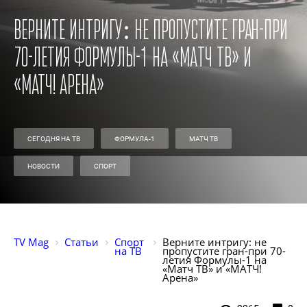
Верните интригу: не пропустите гран-при
70-летия Формулы-1 на «Матч ТВ» и
«МАТЧ! Арена»
СЕГОДНЯ НА ТВ
ФОРМУЛА-1
МАТЧ ТВ
НОВОСТИ
СПОРТ
TV Mag
Статьи
Спорт 
Верните интригу: не 
на ТВ
пропустите гран-при 70-
летия Формулы-1 на 
«Матч ТВ» и «МАТЧ! 
Арена»