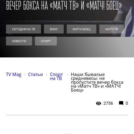
вечер бокса на «Матч ТВ» и «МАТЧ! Боец»
СЕГОДНЯ НА ТВ
БОКС
МАТЧ! БОЕЦ
МАТЧ ТВ
НОВОСТИ
СПОРТ
TV Mag
Статьи
Спорт 
Наши бывалые 
на ТВ
средневесы: не 
пропустите вечер бокса 
на «Матч ТВ» и «МАТЧ! 
Боец»
2756
0