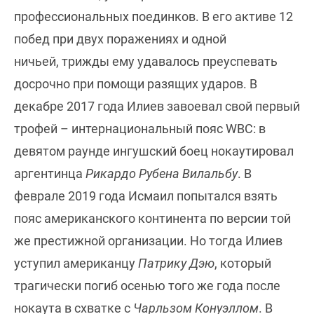
профессиональных поединков. В его активе 12
побед при двух поражениях и одной
ничьей, трижды ему удавалось преуспевать
досрочно при помощи разящих ударов. В
декабре 2017 года Илиев завоевал свой первый
трофей – интернациональный пояс WBC: в
девятом раунде ингушский боец нокаутировал
аргентинца
Рикардо Рубена Вилальбу
. В
феврале 2019 года Исмаил попытался взять
пояс американского континента по версии той
же престижной организации. Но тогда Илиев
уступил американцу
Патрику Дэю
, который
трагически погиб осенью того же года после
нокаута в схватке с
Чарльзом Конуэллом
. В