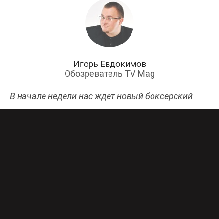
Игорь Евдокимов
Обозреватель TV Mag
В начале недели нас ждет новый боксерский
турнир в Белоруссии. В этот раз в центре
внимания бои представителей первого среднего
весового дивизиона: наши опытные Сергей
Шигашев и Алексей Евченко побьются с
британцем Кингсли Эгбунике и украинцем
Виктором Плотниковым.