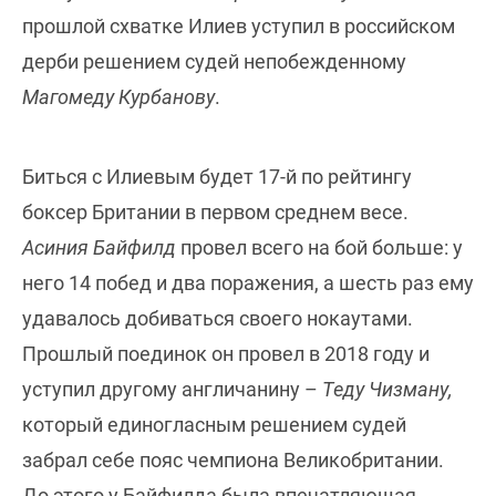
прошлой схватке Илиев уступил в российском
дерби решением судей непобежденному
Магомеду Курбанову
.
Биться с Илиевым будет 17-й по рейтингу
боксер Британии в первом среднем весе.
Асиния Байфилд
провел всего на бой больше: у
него 14 побед и два поражения, а шесть раз ему
удавалось добиваться своего нокаутами.
Прошлый поединок он провел в 2018 году и
уступил другому англичанину –
Теду Чизману,
который единогласным решением судей
забрал себе пояс чемпиона Великобритании.
До этого у Байфилда была впечатляющая