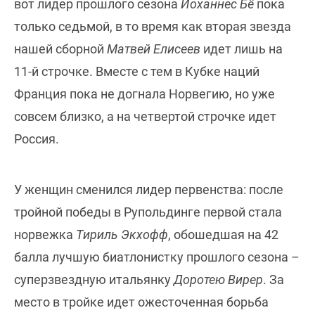
вот лидер прошлого сезона
Йоханнес Бё
пока
только седьмой, в то время как вторая звезда
нашей сборной
Матвей Елисеев
идет лишь на
11-й строчке. Вместе с тем в Кубке наций
Франция пока не догнала Норвегию, но уже
совсем близко, а на четвертой строчке идет
Россия.
У женщин сменился лидер первенства: после
тройной победы в Рупольдинге первой стала
норвежка
Тириль Экхофф
, обошедшая на 42
балла лучшую биатлонистку прошлого сезона –
суперзвездную итальянку
Доротею Вирер
. За
место в тройке идет ожесточенная борьба