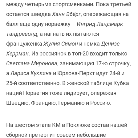
между четырьмя спортсменками. Пока третьей
остается шведка
Ханн Эбёрг
, опережающая на
балл еще одну норвежку –
Ингрид Ландмарк
Тандреволд
, а нагнать их пытаются
француженка
Жулия Симон
и немка
Денизе
Херрман
. Из россиянок в топ-20 входит только
Светлана Миронова
, занимающая 17-ю строчку,
а
Лариса Куклина
и Юрлова-Перхт идут 24-й и
25-й соответственно. В женской таблице Кубка
наций Норвегия тоже лидирует, опережая
Швецию, Францию, Германию и Россию.
На шестом этапе КМ в Поклюке состав нашей
сборной претерпит совсем небольшие