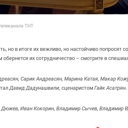
 телеканала ТНТ
ь, но в итоге их вежливо, но настойчиво попросят с
м обернется их сотрудничество – смотрите в спешиа
дреасян, Сарик Андреасян, Марина Катая, Макар Кожу
стал
Давид Дадунашвили
, сценаристом
Гайк Асатрян
.
 Дюжев, Иван Кокорин, Владимир Сычев, Владимир 