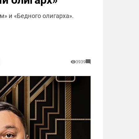
й олигарх»
м» и «Бедного олигарха».
3939