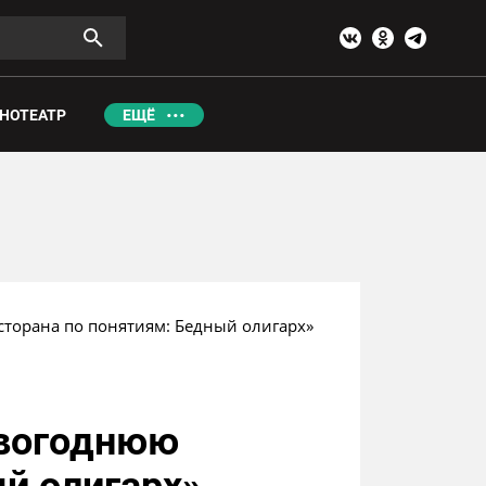
НОТЕАТР
ЕЩЁ
сторана по понятиям: Бедный олигарх»
овогоднюю