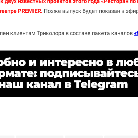
двух известных проектов этого года «Ресторан по
театре PREMIER.
Позже выпуск будет показан в эфир
пен клиентам Триколора в составе пакета каналов
«