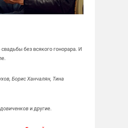
о свадьбы без всякого гонорара. И
ле.
хов, Борис Ханчалян, Тина
Вдовиченков
и другие.