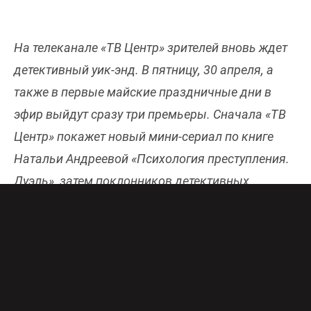
На телеканале «ТВ Центр» зрителей вновь ждет
детективный уик-энд. В пятницу, 30 апреля, а
также в первые майские праздничные дни в
эфир выйдут сразу три премьеры. Сначала «ТВ
Центр» покажет новый мини-сериал по книге
Натальи Андреевой «Психология преступления.
Дуэль», затем поклонников детективных
мелодраматических историй ждут два свежих
фильма из серии «Улики из прошлого» по
мотивам романов Анны Князевой.
ДЕТЕКТИВЫ НАТАЛЬИ АНДРЕЕВОЙ