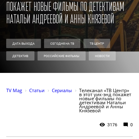
покажет новые фильмы по детективам
Натальи Андреевой и Анны Князевой
ДАТА ВЫХОДА
СЕГОДНЯ НА ТВ
ТВ ЦЕНТР
ДЕТЕКТИВ
РОССИЙСКИЕ ФИЛЬМЫ
НОВОСТИ
TV Mag
Статьи
Сериалы
Телеканал «ТВ Центр» 
в этот уик-энд покажет 
новые фильмы по 
детективам Натальи 
Андреевой и Анны 
Князевой
3176
0