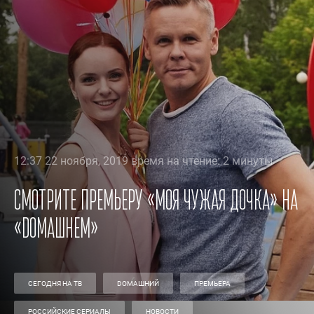
12:37 22 ноября, 2019 время на чтение: 2 минуты
Смотрите премьеру «Моя чужая дочка» на
«Dомашнем»
СЕГОДНЯ НА ТВ
DОМАШНИЙ
ПРЕМЬЕРА
РОССИЙСКИЕ СЕРИАЛЫ
НОВОСТИ