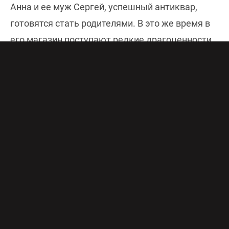
Анна и ее муж Сергей, успешный антиквар,
готовятся стать родителями. В это же время в
его магазин поступают редкие драгоценности
– сапфиры стоимостью в несколько миллионов
долларов. Внезапно Сергей умирает от
остановки сердца, а у Анны от переживаний
случается выкидыш. После случившегося Олег,
партнер мужа по бизнесу, предлагает ей свою
поддержку.
Справившись с горем, Анна хочет усыновить
ребенка из детдома – восьмилетнюю
«проблемную» Галю, от которой все
отказались. Единственный, кто может найти