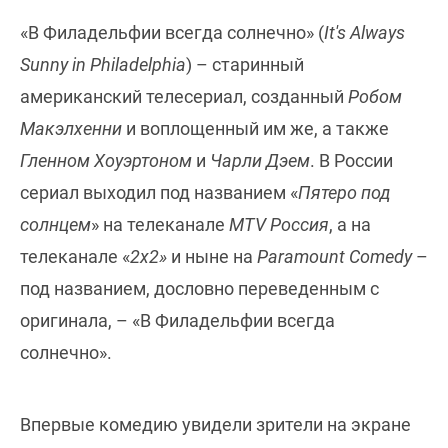
«В Филадельфии всегда солнечно» (
It's Always
Sunny in Philadelphia
) – старинный
американский телесериал, созданный
Робом
Макэлхенни
и воплощенный им же, а также
Гленном Хоуэртоном
и
Чарли Дэем
. В России
сериал выходил под названием «
Пятеро под
солнцем
» на телеканале
MTV Россия
, а на
телеканале «
2x2»
и ныне на
Paramount Comedy
–
под названием, дословно переведенным с
оригинала, – «В Филадельфии всегда
солнечно».
Впервые комедию увидели зрители на экране