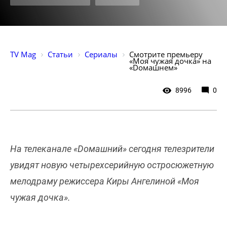
TV Mag
Статьи
Сериалы
Смотрите премьеру 
«Моя чужая дочка» на 
«Dомашнем»
8996
0
На телеканале «Dомашний» сегодня телезрители
увидят новую четырехсерийную остросюжетную
мелодраму режиссера Киры Ангелиной «Моя
чужая дочка».