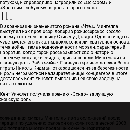
петухам, и справедливо наградили ее «Оскаром» и
«Золотым глобусом» за роль второго плана.
Чтец
В экранизации знаменитого романа «Чтец» Мингелла
выступил как продюсер, доверив режиссерское кресло
своему соотечественнику Стивену Долдри. Однако и здесь
чувствуется его рука: первоклассная литературная основа,
тема войны, тема неоднозначности морали, характерный
нарратив, когда герой рассказывает свою историю
третьему лицу, и, очевидно, приглашенный Мингеллой на
главную роль Рэйф Файнс. Главную героиню должна была
играть Николь Кидман, отказавшаяся из-за беременности,
и роль неграмотной надзирательницы концлагеря в итоге
досталась Кейт Уинслет, выполнившей свою задачу на
пять с плюсом.
Кейт Уинслет получила премию «Оскар» за лучшую
женскую роль
Эпилог
еожиданная смерть Мингеллы из-за осложнений после
перации по удалению раковой опухоли горла весной 2008
ода потрясла многих преданных ему кинозрителей.