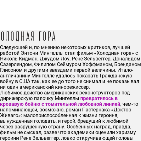
Холодная гора
Следующей и, по мнению некоторых критиков, лучшей
работой Энтони Мингеллы стал фильм «Холодная гора» с
Николь Кидман, Джудом Лоу, Рене Зельвеггер, Дональдом
Сазерлендом, Филипом Сеймуром Хоффманом, Бренданом
Глисоном и другими звездами первой величины. Итало-
англичанину Мингелле удалось показать Гражданскую
войну в США так, как ее до того не снимал и не показывал
ни один американский кинорежиссер.
Любимое действо американских реконструкторов под
дирижерскую палочку Мингеллы
превратилось в
кровавую бойню с томительной любовной линией
, чем-то
напоминающей, возможно, роман Пастернака «Доктор
Живаго»: малоприспособленная к жизни героиня,
вынужденная голодать, и герой, бредущий к любимой
через разрушенную страну. Особенных наград, правда,
фильм не сыскал, разве что академики оценили харизму
героини Рене Зельвеггер, ловко откручивающей головы