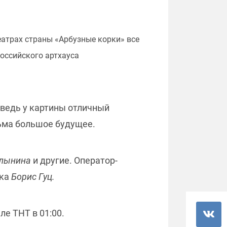
еатрах страны «Арбузные корки» все
оссийского артхауса
 ведь у картины отличный
льма большое будущее.
Хлынина
и другие. Оператор-
ска
Борис Гуц.
ле ТНТ в 01:00.