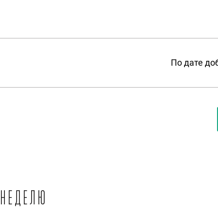
По дате до
 неделю