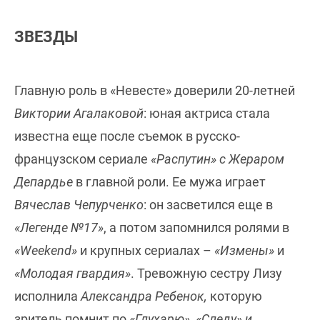
ЗВЕЗДЫ
Главную роль в «Невесте» доверили 20-летней
Виктории Агалаковой
: юная актриса стала
известна еще после съемок в русско-
французском сериале
«Распутин» с Жераром
Депардье
в главной роли. Ее мужа играет
Вячеслав Чепурченко
: он засветился еще в
«Легенде №17»
, а потом запомнился ролями в
«Weekend»
и крупных сериалах –
«Измены»
и
«Молодая гвардия»
. Тревожную сестру Лизу
исполнила
Александра Ребенок,
которую
зритель помнит по
«Глухарю», «Следу» и