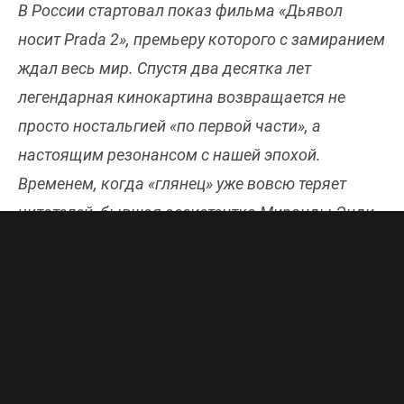
В России стартовал показ фильма «Дьявол
носит Prada 2», премьеру которого с замиранием
ждал весь мир. Спустя два десятка лет
легендарная кинокартина возвращается не
просто ностальгией «по первой части», а
настоящим резонансом с нашей эпохой.
Временем, когда «глянец» уже вовсю теряет
читателей, бывшая ассистентка Миранды Энди
становится полноценным конкурентом в
бизнесе, а старые идеалы утрачивают свое
очарование.
ИЗМЕНЕННЫЙ МИР И СЮЖЕТ «ДЬЯВОЛ
НОСИТ PRADA 2»