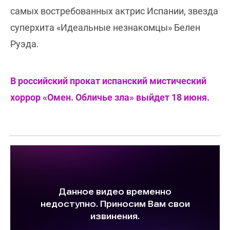
самых востребованных актрис Испании, звезда
суперхита «Идеальные незнакомцы» Белен
Руэда.
В российский прокат испанский мистический
хоррор «Омен. Обличье зла» выйдет 18 июня.