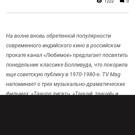
1222
0
На волне вновь обретенной популярности
современного индийского кино в российском
прокате канал «Любимое» предлагает посвятить
понедельник классике Болливуда, что покорила
еще советскую публику в 1970-1980-е. TV Mag
напоминает о трех музыкально-драматических
фильмах: «Танцор диско», «Танцуй, танцуй» и
«Зита и Гита», которые когда-то учили наших
родителей и бабушек с дедушками выражать
любые эмоции и события через песни и танцы, а
также беззаветно бороться за свою любовь.