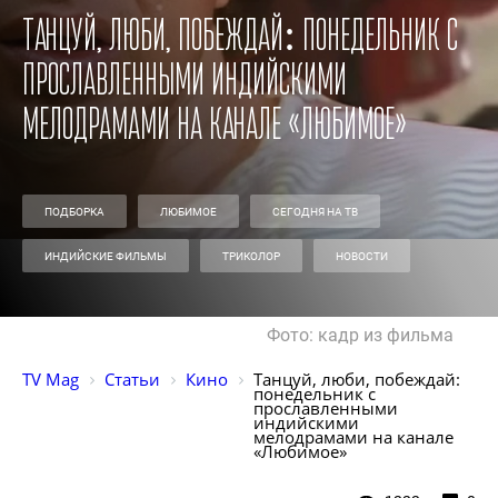
Танцуй, люби, побеждай: понедельник с
прославленными индийскими
мелодрамами на канале «Любимое»
ПОДБОРКА
ЛЮБИМОЕ
СЕГОДНЯ НА ТВ
ИНДИЙСКИЕ ФИЛЬМЫ
ТРИКОЛОР
НОВОСТИ
Фото: кадр из фильма
TV Mag
Статьи
Кино
Танцуй, люби, побеждай: 
понедельник с 
прославленными 
индийскими 
мелодрамами на канале 
«Любимое»