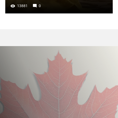
13881
0