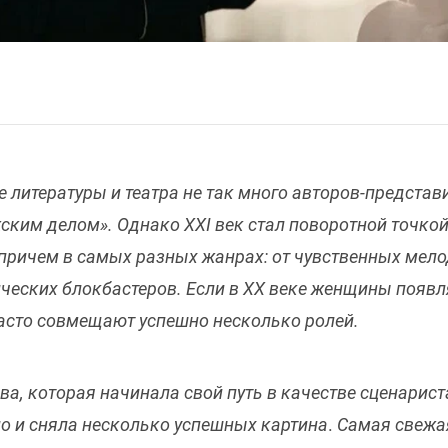
е литературы и театра не так много авторов-представ
ским делом». Однако XXI век стал поворотной точкой:
 причем в самых разных жанрах: от чувственных мел
ческих блокбастеров. Если в XX веке женщины появля
часто совмещают успешно несколько ролей.
ва, которая начинала свой путь в качестве сценарист
ло и сняла несколько успешных картин
а
.
Са
мая свежа