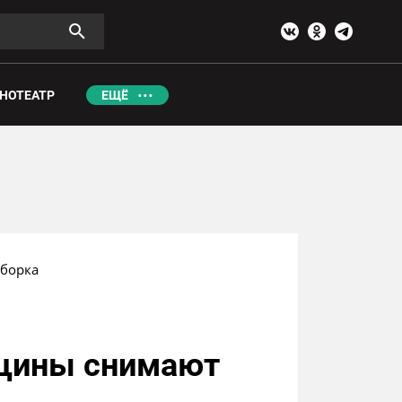
НОТЕАТР
ЕЩЁ
дборка
нщины снимают