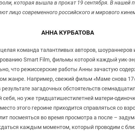
роли, которая вышла в прокат 19 сентября. В нашей 
ют лицо современного российского и мирового кине
АННА КУРБАТОВА
целая команда талантливых авторов, шоураннеров и 
ованию Smart Film, фильмы которой каждый уик-энд
ьно, что режиссерские работы Анны зачастую содер
ном жанре. Например, свежий фильм «Маме снова 17»
в результате загадочных обстоятельств семнадцатил
ой себя, но уже тридцатишестилетней матери-одиноч
вместо этого героине приходится справляться со вз
ит посмеяться во время просмотра а после – задума
даться каждым моментом, который проводим с бли