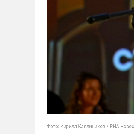
Фото: Кирилл Каллиников / РИА Ново