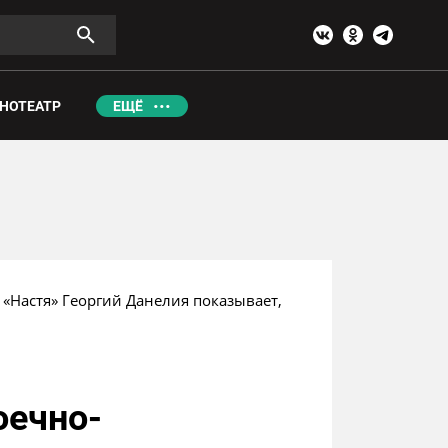
НОТЕАТР
ЕЩЁ
«Настя» Георгий Данелия показывает, 
оечно-