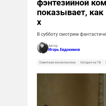
фэнтезийной ком
показывает, как
х
В субботу смотрим фантастич
Автор
Игорь Евдокимов
Советская киноклассика
Сегодня на ТВ