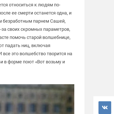
ется относиться к людям по-
осле ее смерти останется одна, и
ым безработным парнем Сашей,
-за своих скромных параметров,
асте помочь старой волшебнице,
ют падать ниц, включая
 все это волшебство творится на
ьи в форме поют «Вот возьму и