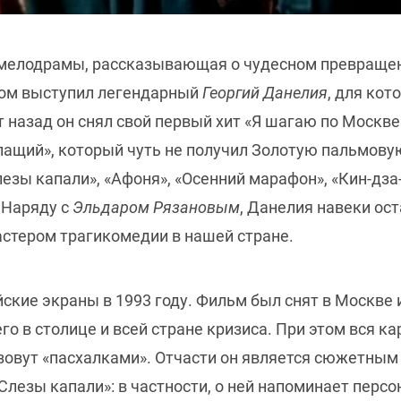
 мелодрамы, рассказывающая о чудесном превращен
ром выступил легендарный
Георгий Данелия
, для кот
т назад он снял свой первый хит «Я шагаю по Москве
опащий», который чуть не получил Золотую пальмову
езы капали», «Афоня», «Осенний марафон», «Кин-дза-д
 Наряду с
Эльдаром Рязановым
, Данелия навеки ос
стером трагикомедии в нашей стране.
ские экраны в 1993 году. Фильм был снят в Москве
 в столице и всей стране кризиса. При этом вся ка
овут «пасхалками». Отчасти он является сюжетным 
Слезы капали»: в частности, о ней напоминает перс