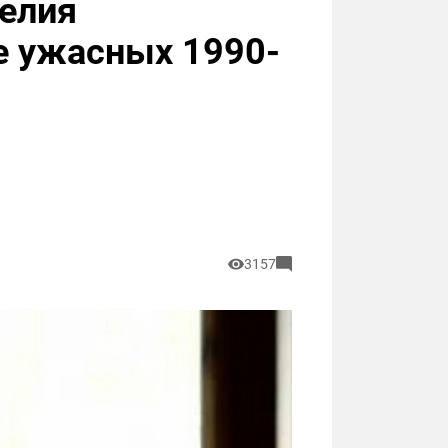
нелия
е ужасных 1990-
3157