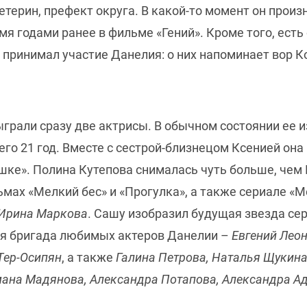
ерин, префект округа. В какой-то момент он произно
мя годами ранее в фильме «Гений». Кроме того, ест
е принимал участие Данелия: о них напоминает вор 
ыграли сразу две актрисы. В обычном состоянии ее
го 21 год. Вместе с сестрой-близнецом Ксенией она и
шке». Полина Кутепова снималась чуть больше, чем 
льмах «Мелкий бес» и «Прогулка», а также сериале 
Ирина Маркова
. Сашу изобразил будущая звезда се
лая бригада любимых актеров Данелии –
Евгений Лео
Тер-Осипян
, а также
Галина Петрова, Наталья Щукин
мана Мадянова, Александра Потапова, Александра 