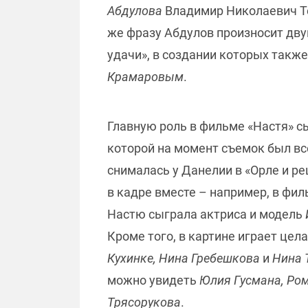
Абдулова
Владимир Николаевич Тет
же фразу Абдулов произносит дву
удачи», в создании которых такж
Крамаровым
.
Главную роль в фильме «Настя» с
которой на момент съемок был все
снималась у Данелии в «Орле и ре
в кадре вместе – например, в фи
Настю сыграла актриса и модель
Кроме того, в картине играет це
Кухинке, Нина Гребешкова
и
Нина 
можно увидеть
Юлия Гусмана, Ро
Трясорукова
.