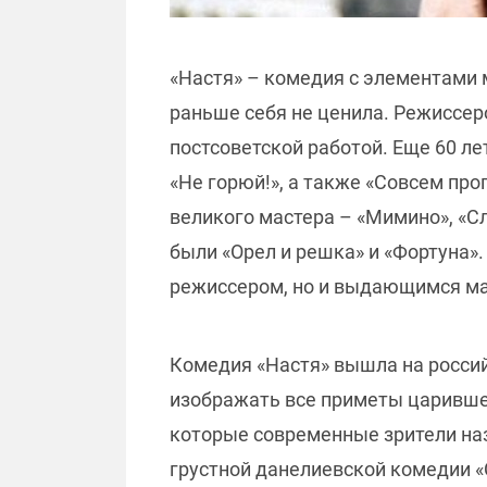
«Настя» – комедия с элементами
раньше себя не ценила. Режиссе
постсоветской работой. Еще 60 ле
«Не горюй!», а также «Совсем пр
великого мастера – «Мимино», «Сл
были «Орел и решка» и «Фортуна».
режиссером, но и выдающимся ма
Комедия «Настя» вышла на россий
изображать все приметы царившего
которые современные зрители наз
грустной данелиевской комедии «