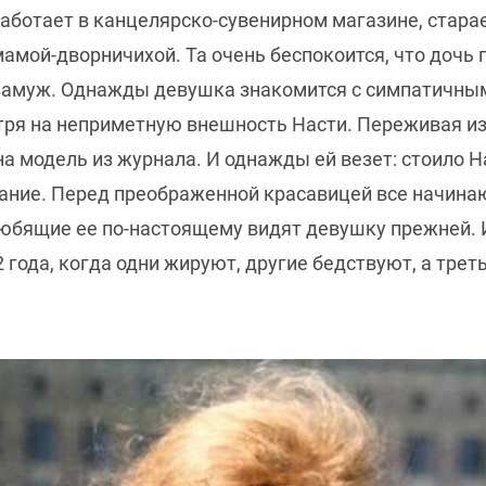
работает в канцелярско-сувенирном магазине, стара
амой-дворничихой. Та очень беспокоится, что дочь п
е замуж. Однажды девушка знакомится с симпатичн
тря на неприметную внешность Насти. Переживая из
а модель из журнала. И однажды ей везет: стоило Н
лание. Перед преображенной красавицей все начина
любящие ее по-настоящему видят девушку прежней. И
года, когда одни жируют, другие бедствуют, а трет