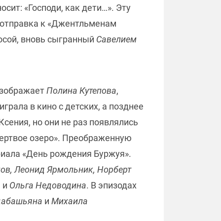
сит: «Господи, как дети…». Эту
ь отправка к «Джентльменам
Косой, вновь сыгранный
Савелием
 изображает
Полина Кутепова
,
грала в кино с детских, а позднее
Ксения, но они не раз появлялись
«Мертвое озеро». Преображенную
риала «День рождения Буржуя».
нов, Леонид Ярмольник, Норберт
а
и
Ольга Недоводина
. В эпизодах
Адабашьяна
и
Михаила