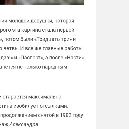
ии молодой девушки, которая
орого эта картина стала первой
», потом были «Тридцать три» и
ю ветвь. И все же главные работы
за!» и «Паспорт», а после «Насти»
танется не только народным
 и старается максимально
ртина изобилует отсылками,
продолжением снятой в 1982 году
онаж
Александра