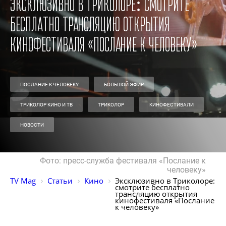
Эксклюзивно в Триколоре: смотрите
бесплатно трансляцию открытия
кинофестиваля «Послание к человеку»
ПОСЛАНИЕ К ЧЕЛОВЕКУ
БОЛЬШОЙ ЭФИР
ТРИКОЛОР КИНО И ТВ
ТРИКОЛОР
КИНОФЕСТИВАЛИ
НОВОСТИ
Фото: пресс-служба фестиваля «Послание к
человеку»
TV Mag
Статьи
Кино
Эксклюзивно в Триколоре: 
смотрите бесплатно 
трансляцию открытия 
кинофестиваля «Послание 
к человеку» 