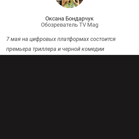
Оксана Бондарчук
Обозреватель TV Mag
7 мая на цифровых платформах состоится
премьера триллера и черной комедии
«Преследование». Фильм о том, как семья
совершает маневр на дороге и попадает в
запутанное дорожное происшествие, стал
лучшей голландской картиной прошлого года, по
мнению кинокритиков.
СЮЖЕТ
Молодая семья отправляется в путешествие на