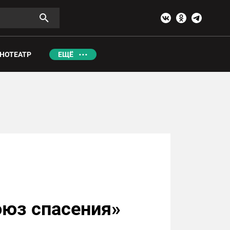
НОТЕАТР
ЕЩЁ
оюз спасения»