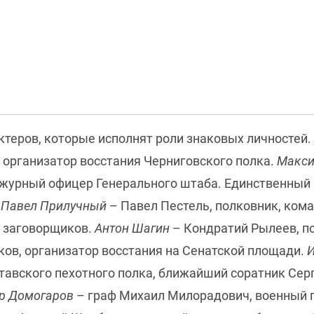
ктеров, которые исполнят роли знаковых личностей.
 организатор восстания Черниговского полка.
Макси
ежурный офицер Генерального штаба. Единственный 
.
Павел Прилучный
– Павел Пестель, полковник, кома
 заговорщиков.
Антон Шагин
– Кондратий Рылеев, по
ов, организатор восстания на Сенатской площади.
И
тавского пехотного полка, ближайший соратник Се
р Домогаров
– граф Михаил Милорадович, военный г