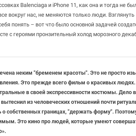
овках Balenciaga и iPhone 11, как она и тогда не бы
се вокруг нас, не меняются только люди. Взглянуть 
себя понять – вот что было основной задачей созда
есте с героями пронзительный холод морозного декаб
ечена неким "бременем красоты". Это не просто из
вления. Это прежде всего фильм о красивых людях. 
тральные в своей экспрессивности костюмы. Дело в
 вытеснил из человеческих отношений почти ритуаль
о собственных границах, "держать форму". Поэтому
мым. Это кино про людей, которые умеют совершат
о».