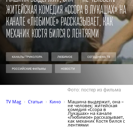
житейская комедия «Ссора в Лукашах» на
канале «Любимое» рассказывает, как
механик Костя бился с лентяями
КАНАЛЫ ТРИКОЛОРА
ЛЮБИМОЕ
СЕГОДНЯ НА ТВ
РОССИЙСКИЕ ФИЛЬМЫ
НОВОСТИ
Фото: постер из фильма
TV Mag
Статьи
Кино
Машина выдержит, она – 
не человек: житейская 
комедия «Ссора в 
Лукашах» на канале 
«Любимое» рассказывает, 
как механик Костя бился с 
лентяями