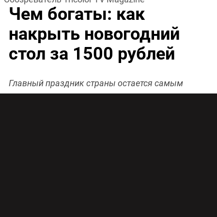
Чем богаты: как
накрыть новогодний
стол за 1500 рублей
Главный праздник страны остается самым
дорогим и сильно бьет по карману россиян. Как
минимум 6000 рублей потратит на продукты к
новогоднему столу среднестатистическая семья.
Если вы не собираетесь тратить на один вечер
свой двухнедельный бюджет, предлагаем
несколько вариантов демократичного меню в
пределах 1500 рублей.