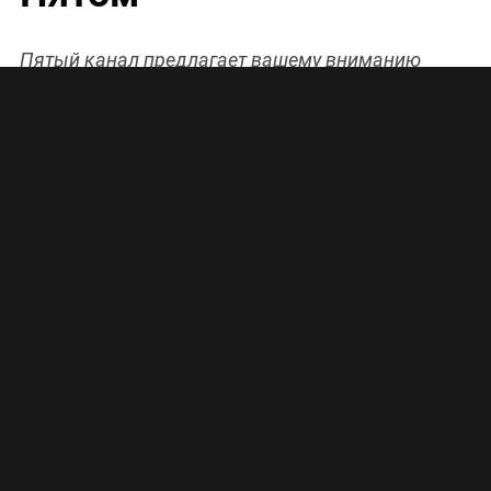
Пятый канал предлагает вашему вниманию
продолжение документального цикла «Вся
правда о…». Это череда расследований,
касающихся продуктов питания. Авторы серии
научно-познавательных фильмов постараются
ответить на актуальные вопросы о нашем
питании. На сей раз воскресный выпуск
посвящен полуфабрикатам – привычной еде для
тех, кому из-за бешеного ритма жизни вечно не
хватает времени на вдумчивую готовку.