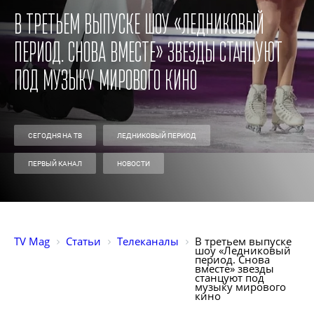
В третьем выпуске шоу «Ледниковый
период. Снова вместе» звезды станцуют
под музыку мирового кино
СЕГОДНЯ НА ТВ
ЛЕДНИКОВЫЙ ПЕРИОД
ПЕРВЫЙ КАНАЛ
НОВОСТИ
TV Mag
Статьи
Телеканалы
В третьем выпуске 
шоу «Ледниковый 
период. Снова 
вместе» звезды 
станцуют под 
музыку мирового 
кино