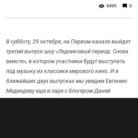
9495
0
В субботу, 29 октября, на Первом канале выйдет
третий выпуск шоу «Ледниковый период. Снова
вместе», в котором участники будут выступать
под музыку из классики мирового кино. И в
ближайших двух выпусках мы увидим Евгению
Медведеву еще в паре с блогером Даней
Милохиным, который на днях покинул шоу, и
сейчас ему срочно ищут замену. Онлайн-эфир
Первого канала бесплатно и в хорошем
качестве доступен
здесь
.